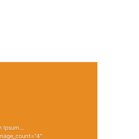
 Ipsum...
 image_count="4"