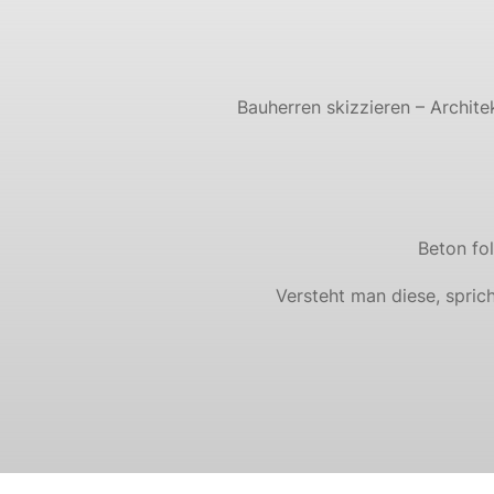
Bauherren skizzieren – Archite
Beton fo
Versteht man diese, sprich