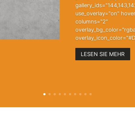
gallery_ids="144,143,14
use_overlay="on" hover
columns="2"
overlay_bg_color="rgb
overlay_icon_color="#D
LESEN SIE MEHR