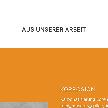
AUS UNSERER ARBEIT
KORROSION
Karbonatisierung Lorem
[dipi_masonry_gallery