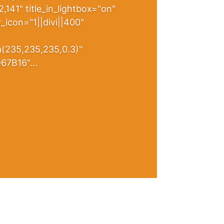
2,141" title_in_lightbox="on"
_icon="1||divi||400"
a(235,235,235,0.3)"
67B16"...