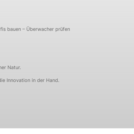
rofis bauen – Überwacher prüfen
er Natur.
die Innovation in der Hand.