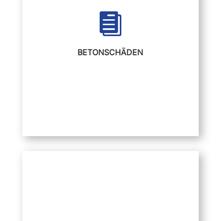
Druckfestigkeiten im Zweifelsfall

Druckfestigkeiten am Bauwerk
BETONSCHÄDEN
Frost und Frost-Tausalz-Schäden